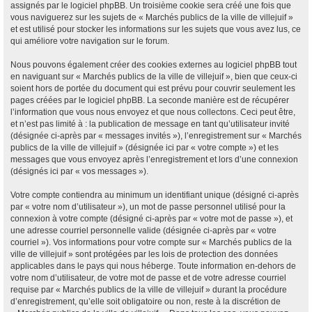
assignés par le logiciel phpBB. Un troisième cookie sera créé une fois que
vous naviguerez sur les sujets de « Marchés publics de la ville de villejuif »
et est utilisé pour stocker les informations sur les sujets que vous avez lus, ce
qui améliore votre navigation sur le forum.
Nous pouvons également créer des cookies externes au logiciel phpBB tout
en naviguant sur « Marchés publics de la ville de villejuif », bien que ceux-ci
soient hors de portée du document qui est prévu pour couvrir seulement les
pages créées par le logiciel phpBB. La seconde manière est de récupérer
l’information que vous nous envoyez et que nous collectons. Ceci peut être,
et n’est pas limité à : la publication de message en tant qu’utilisateur invité
(désignée ci-après par « messages invités »), l’enregistrement sur « Marchés
publics de la ville de villejuif » (désignée ici par « votre compte ») et les
messages que vous envoyez après l’enregistrement et lors d’une connexion
(désignés ici par « vos messages »).
Votre compte contiendra au minimum un identifiant unique (désigné ci-après
par « votre nom d’utilisateur »), un mot de passe personnel utilisé pour la
connexion à votre compte (désigné ci-après par « votre mot de passe »), et
une adresse courriel personnelle valide (désignée ci-après par « votre
courriel »). Vos informations pour votre compte sur « Marchés publics de la
ville de villejuif » sont protégées par les lois de protection des données
applicables dans le pays qui nous héberge. Toute information en-dehors de
votre nom d’utilisateur, de votre mot de passe et de votre adresse courriel
requise par « Marchés publics de la ville de villejuif » durant la procédure
d’enregistrement, qu’elle soit obligatoire ou non, reste à la discrétion de