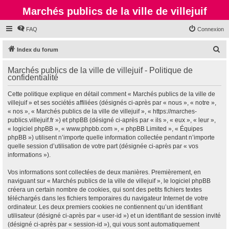
Marchés publics de la ville de villejuif
FAQ
Connexion
R
Index du forum
e
Marchés publics de la ville de villejuif - Politique de
c
confidentialité
h
Cette politique explique en détail comment « Marchés publics de la ville de
e
villejuif » et ses sociétés affiliées (désignés ci-après par « nous », « notre »,
r
« nos », « Marchés publics de la ville de villejuif », « https://marches-
publics.villejuif.fr ») et phpBB (désigné ci-après par « ils », « eux », « leur »,
c
« logiciel phpBB », « www.phpbb.com », « phpBB Limited », « Équipes
h
phpBB ») utilisent n’importe quelle information collectée pendant n’importe
quelle session d’utilisation de votre part (désignée ci-après par « vos
e
informations »).
r
Vos informations sont collectées de deux manières. Premièrement, en
naviguant sur « Marchés publics de la ville de villejuif », le logiciel phpBB
créera un certain nombre de cookies, qui sont des petits fichiers textes
téléchargés dans les fichiers temporaires du navigateur Internet de votre
ordinateur. Les deux premiers cookies ne contiennent qu’un identifiant
utilisateur (désigné ci-après par « user-id ») et un identifiant de session invité
(désigné ci-après par « session-id »), qui vous sont automatiquement