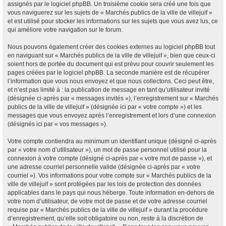
assignés par le logiciel phpBB. Un troisième cookie sera créé une fois que
vous naviguerez sur les sujets de « Marchés publics de la ville de villejuif »
et est utilisé pour stocker les informations sur les sujets que vous avez lus, ce
qui améliore votre navigation sur le forum.
Nous pouvons également créer des cookies externes au logiciel phpBB tout
en naviguant sur « Marchés publics de la ville de villejuif », bien que ceux-ci
soient hors de portée du document qui est prévu pour couvrir seulement les
pages créées par le logiciel phpBB. La seconde manière est de récupérer
l’information que vous nous envoyez et que nous collectons. Ceci peut être,
et n’est pas limité à : la publication de message en tant qu’utilisateur invité
(désignée ci-après par « messages invités »), l’enregistrement sur « Marchés
publics de la ville de villejuif » (désignée ici par « votre compte ») et les
messages que vous envoyez après l’enregistrement et lors d’une connexion
(désignés ici par « vos messages »).
Votre compte contiendra au minimum un identifiant unique (désigné ci-après
par « votre nom d’utilisateur »), un mot de passe personnel utilisé pour la
connexion à votre compte (désigné ci-après par « votre mot de passe »), et
une adresse courriel personnelle valide (désignée ci-après par « votre
courriel »). Vos informations pour votre compte sur « Marchés publics de la
ville de villejuif » sont protégées par les lois de protection des données
applicables dans le pays qui nous héberge. Toute information en-dehors de
votre nom d’utilisateur, de votre mot de passe et de votre adresse courriel
requise par « Marchés publics de la ville de villejuif » durant la procédure
d’enregistrement, qu’elle soit obligatoire ou non, reste à la discrétion de