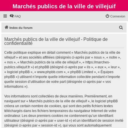
Marchés publics de la ville de villejuif
FAQ
Connexion
R
Index du forum
e
Marchés publics de la ville de villejuif - Politique de
c
confidentialité
h
Cette politique explique en détail comment « Marchés publics de la ville de
e
villejuif » et ses sociétés affiliées (désignés ci-après par « nous », « notre »,
r
« nos », « Marchés publics de la ville de villejuif », « https://marches-
publics.villejuif.fr ») et phpBB (désigné ci-après par « ils », « eux », « leur »,
c
« logiciel phpBB », « www.phpbb.com », « phpBB Limited », « Équipes
h
phpBB ») utilisent n’importe quelle information collectée pendant n’importe
quelle session d’utilisation de votre part (désignée ci-après par « vos
e
informations »).
r
Vos informations sont collectées de deux manières. Premièrement, en
naviguant sur « Marchés publics de la ville de villejuif », le logiciel phpBB
créera un certain nombre de cookies, qui sont des petits fichiers textes
téléchargés dans les fichiers temporaires du navigateur Internet de votre
ordinateur. Les deux premiers cookies ne contiennent qu’un identifiant
utilisateur (désigné ci-après par « user-id ») et un identifiant de session invité
(désigné ci-après par « session-id »), qui vous sont automatiquement