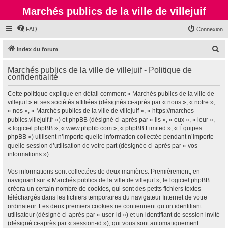
Marchés publics de la ville de villejuif
FAQ
Connexion
R
Index du forum
e
Marchés publics de la ville de villejuif - Politique de
c
confidentialité
h
Cette politique explique en détail comment « Marchés publics de la ville de
e
villejuif » et ses sociétés affiliées (désignés ci-après par « nous », « notre »,
r
« nos », « Marchés publics de la ville de villejuif », « https://marches-
publics.villejuif.fr ») et phpBB (désigné ci-après par « ils », « eux », « leur »,
c
« logiciel phpBB », « www.phpbb.com », « phpBB Limited », « Équipes
h
phpBB ») utilisent n’importe quelle information collectée pendant n’importe
quelle session d’utilisation de votre part (désignée ci-après par « vos
e
informations »).
r
Vos informations sont collectées de deux manières. Premièrement, en
naviguant sur « Marchés publics de la ville de villejuif », le logiciel phpBB
créera un certain nombre de cookies, qui sont des petits fichiers textes
téléchargés dans les fichiers temporaires du navigateur Internet de votre
ordinateur. Les deux premiers cookies ne contiennent qu’un identifiant
utilisateur (désigné ci-après par « user-id ») et un identifiant de session invité
(désigné ci-après par « session-id »), qui vous sont automatiquement