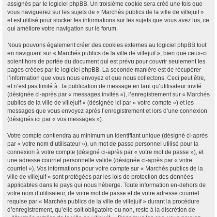
assignés par le logiciel phpBB. Un troisième cookie sera créé une fois que
vous naviguerez sur les sujets de « Marchés publics de la ville de villejuif »
et est utilisé pour stocker les informations sur les sujets que vous avez lus, ce
qui améliore votre navigation sur le forum.
Nous pouvons également créer des cookies externes au logiciel phpBB tout
en naviguant sur « Marchés publics de la ville de villejuif », bien que ceux-ci
soient hors de portée du document qui est prévu pour couvrir seulement les
pages créées par le logiciel phpBB. La seconde manière est de récupérer
l’information que vous nous envoyez et que nous collectons. Ceci peut être,
et n’est pas limité à : la publication de message en tant qu’utilisateur invité
(désignée ci-après par « messages invités »), l’enregistrement sur « Marchés
publics de la ville de villejuif » (désignée ici par « votre compte ») et les
messages que vous envoyez après l’enregistrement et lors d’une connexion
(désignés ici par « vos messages »).
Votre compte contiendra au minimum un identifiant unique (désigné ci-après
par « votre nom d’utilisateur »), un mot de passe personnel utilisé pour la
connexion à votre compte (désigné ci-après par « votre mot de passe »), et
une adresse courriel personnelle valide (désignée ci-après par « votre
courriel »). Vos informations pour votre compte sur « Marchés publics de la
ville de villejuif » sont protégées par les lois de protection des données
applicables dans le pays qui nous héberge. Toute information en-dehors de
votre nom d’utilisateur, de votre mot de passe et de votre adresse courriel
requise par « Marchés publics de la ville de villejuif » durant la procédure
d’enregistrement, qu’elle soit obligatoire ou non, reste à la discrétion de