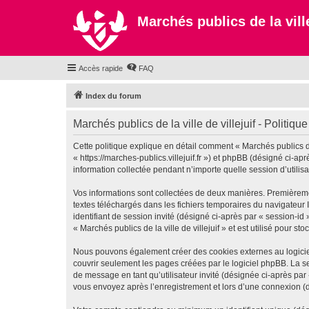
Marchés publics de la ville
Accès rapide
FAQ
Index du forum
Marchés publics de la ville de villejuif - Politique
Cette politique explique en détail comment « Marchés publics de la
« https://marches-publics.villejuif.fr ») et phpBB (désigné ci-a
information collectée pendant n’importe quelle session d’utilisa
Vos informations sont collectées de deux manières. Premièrement,
textes téléchargés dans les fichiers temporaires du navigateur I
identifiant de session invité (désigné ci-après par « session-i
« Marchés publics de la ville de villejuif » et est utilisé pour s
Nous pouvons également créer des cookies externes au logiciel 
couvrir seulement les pages créées par le logiciel phpBB. La se
de message en tant qu’utilisateur invité (désignée ci-après par 
vous envoyez après l’enregistrement et lors d’une connexion (