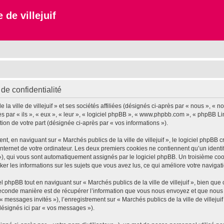
 de villejuif
 de confidentialité
 ville de villejuif » et ses sociétés affiliées (désignés ci-après par « nous », « notr
près par « ils », « eux », « leur », « logiciel phpBB », « www.phpbb.com », « phpBB L
tion de votre part (désignée ci-après par « vos informations »).
 en naviguant sur « Marchés publics de la ville de villejuif », le logiciel phpBB cr
nternet de votre ordinateur. Les deux premiers cookies ne contiennent qu’un identifia
d »), qui vous sont automatiquement assignés par le logiciel phpBB. Un troisième co
tocker les informations sur les sujets que vous avez lus, ce qui améliore votre navigat
phpBB tout en naviguant sur « Marchés publics de la ville de villejuif », bien que
conde manière est de récupérer l’information que vous nous envoyez et que nous coll
« messages invités »), l’enregistrement sur « Marchés publics de la ville de villeju
désignés ici par « vos messages »).