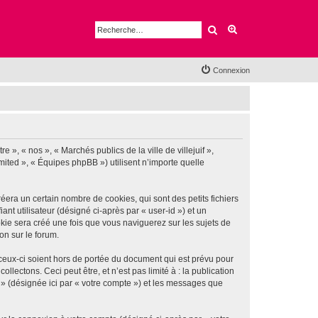
Rechercher
Recherche avancé
Connexion
e », « nos », « Marchés publics de la ville de villejuif »,
imited », « Équipes phpBB ») utilisent n’importe quelle
éera un certain nombre de cookies, qui sont des petits fichiers
nt utilisateur (désigné ci-après par « user-id ») et un
okie sera créé une fois que vous naviguerez sur les sujets de
ion sur le forum.
 ceux-ci soient hors de portée du document qui est prévu pour
ectons. Ceci peut être, et n’est pas limité à : la publication
if » (désignée ici par « votre compte ») et les messages que