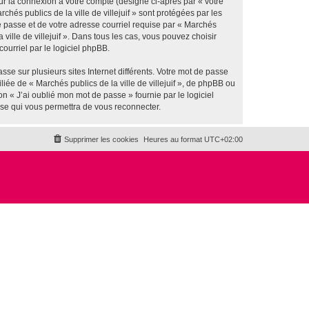
ur la connexion à votre compte (désigné ci-après par « votre
hés publics de la ville de villejuif » sont protégées par les
e passe et de votre adresse courriel requise par « Marchés
a ville de villejuif ». Dans tous les cas, vous pouvez choisir
ourriel par le logiciel phpBB.
se sur plusieurs sites Internet différents. Votre mot de passe
iée de « Marchés publics de la ville de villejuif », de phpBB ou
n « J’ai oublié mon mot de passe » fournie par le logiciel
sse qui vous permettra de vous reconnecter.
Supprimer les cookies
Heures au format
UTC+02:00