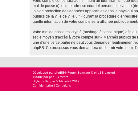
Votre compte contiendra au minimum un identifiant unique (dési
mot de passe »), et une adresse courriel personnelle valide (dés
lois de protection des données applicables dans le pays qui no
publics de la ville de villejuif » durant la procédure d’enregistr
quelle information de votre compte sera affichée publiquement. 
Votre mot de passe est crypté (hashage à sens unique) afin qu’i
est le moyen d’accès à votre compte sur « Marchés publics de la
une d’une tierce partie ne peut vous demander légitimement votr
phpBB. Ce processus vous demandera de fournir votre nom d’uti
Développé par
phpBB
® Forum Software © phpBB Limited
Traduit par
phpBB-fr.com
Style
proflat
par ©
Mazeltof
2017
Confidentialité
|
Conditions