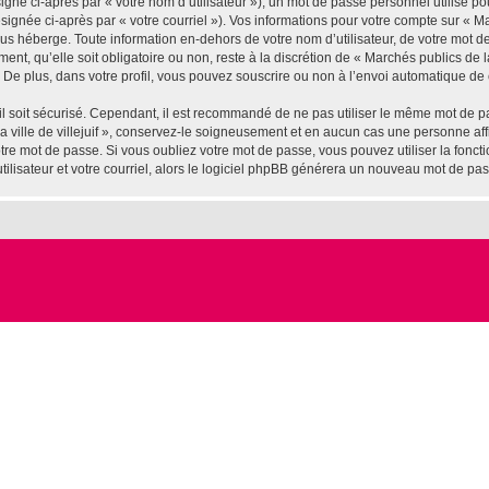
gné ci-après par « votre nom d’utilisateur »), un mot de passe personnel utilisé po
ignée ci-après par « votre courriel »). Vos informations pour votre compte sur « Marc
us héberge. Toute information en-dehors de votre nom d’utilisateur, de votre mot d
ement, qu’elle soit obligatoire ou non, reste à la discrétion de « Marchés publics de l
De plus, dans votre profil, vous pouvez souscrire ou non à l’envoi automatique de c
l soit sécurisé. Cependant, il est recommandé de ne pas utiliser le même mot de pas
 ville de villejuif », conservez-le soigneusement et en aucun cas une personne affil
e mot de passe. Si vous oubliez votre mot de passe, vous pouvez utiliser la fonctio
lisateur et votre courriel, alors le logiciel phpBB générera un nouveau mot de pa