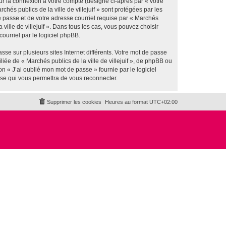
ur la connexion à votre compte (désigné ci-après par « votre
hés publics de la ville de villejuif » sont protégées par les
e passe et de votre adresse courriel requise par « Marchés
a ville de villejuif ». Dans tous les cas, vous pouvez choisir
ourriel par le logiciel phpBB.
se sur plusieurs sites Internet différents. Votre mot de passe
iée de « Marchés publics de la ville de villejuif », de phpBB ou
n « J’ai oublié mon mot de passe » fournie par le logiciel
sse qui vous permettra de vous reconnecter.
Supprimer les cookies
Heures au format
UTC+02:00