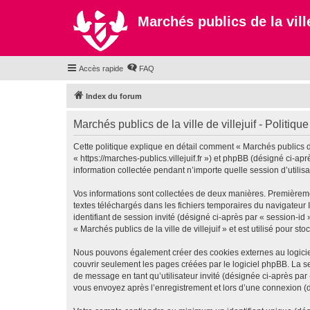
Marchés publics de la ville
Accès rapide
FAQ
Index du forum
Marchés publics de la ville de villejuif - Politique
Cette politique explique en détail comment « Marchés publics de la
« https://marches-publics.villejuif.fr ») et phpBB (désigné ci-a
information collectée pendant n’importe quelle session d’utilisa
Vos informations sont collectées de deux manières. Premièrement,
textes téléchargés dans les fichiers temporaires du navigateur I
identifiant de session invité (désigné ci-après par « session-i
« Marchés publics de la ville de villejuif » et est utilisé pour s
Nous pouvons également créer des cookies externes au logiciel 
couvrir seulement les pages créées par le logiciel phpBB. La se
de message en tant qu’utilisateur invité (désignée ci-après par 
vous envoyez après l’enregistrement et lors d’une connexion (