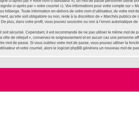
gné ci-après par « votre nom d’utilisateur »), un mot de passe personnel utilisé po
ignée ci-après par « votre courriel »). Vos informations pour votre compte sur « Marc
us héberge. Toute information en-dehors de votre nom d’utilisateur, de votre mot d
ement, qu’elle soit obligatoire ou non, reste à la discrétion de « Marchés publics de l
De plus, dans votre profil, vous pouvez souscrire ou non à l’envoi automatique de c
l soit sécurisé. Cependant, il est recommandé de ne pas utiliser le même mot de pas
 ville de villejuif », conservez-le soigneusement et en aucun cas une personne affil
e mot de passe. Si vous oubliez votre mot de passe, vous pouvez utiliser la fonctio
lisateur et votre courriel, alors le logiciel phpBB générera un nouveau mot de pa