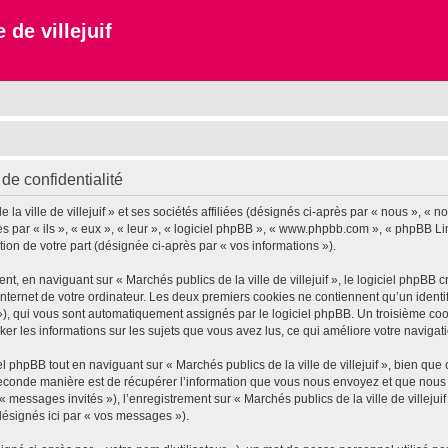
 de villejuif
 de confidentialité
 ville de villejuif » et ses sociétés affiliées (désignés ci-après par « nous », « notr
près par « ils », « eux », « leur », « logiciel phpBB », « www.phpbb.com », « phpBB L
tion de votre part (désignée ci-après par « vos informations »).
 en naviguant sur « Marchés publics de la ville de villejuif », le logiciel phpBB cr
nternet de votre ordinateur. Les deux premiers cookies ne contiennent qu’un identifia
d »), qui vous sont automatiquement assignés par le logiciel phpBB. Un troisième co
tocker les informations sur les sujets que vous avez lus, ce qui améliore votre navigat
phpBB tout en naviguant sur « Marchés publics de la ville de villejuif », bien que
conde manière est de récupérer l’information que vous nous envoyez et que nous coll
« messages invités »), l’enregistrement sur « Marchés publics de la ville de villeju
désignés ici par « vos messages »).