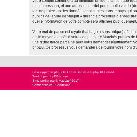
Votre compte contiendra au minimum un identifiant unique (dési
mot de passe »), et une adresse courriel personnelle valide (dés
lois de protection des données applicables dans le pays qui no
publics de la ville de villejuif » durant la procédure d’enregistr
quelle information de votre compte sera affichée publiquement. 
Votre mot de passe est crypté (hashage à sens unique) afin qu’i
est le moyen d’accès à votre compte sur « Marchés publics de la
une d’une tierce partie ne peut vous demander légitimement votr
phpBB. Ce processus vous demandera de fournir votre nom d’uti
Développé par
phpBB
® Forum Software © phpBB Limited
Traduit par
phpBB-fr.com
Style
proflat
par ©
Mazeltof
2017
Confidentialité
|
Conditions