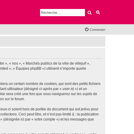
Rechercher
Recherche avancé
Connexion
e », « nos », « Marchés publics de la ville de villejuif »,
imited », « Équipes phpBB ») utilisent n’importe quelle
éera un certain nombre de cookies, qui sont des petits fichiers
nt utilisateur (désigné ci-après par « user-id ») et un
okie sera créé une fois que vous naviguerez sur les sujets de
ion sur le forum.
 ceux-ci soient hors de portée du document qui est prévu pour
ectons. Ceci peut être, et n’est pas limité à : la publication
if » (désignée ici par « votre compte ») et les messages que