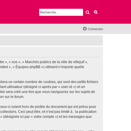
Rechercher
Recherche avancé
Connexion
e », « nos », « Marchés publics de la ville de villejuif »,
imited », « Équipes phpBB ») utilisent n’importe quelle
éera un certain nombre de cookies, qui sont des petits fichiers
nt utilisateur (désigné ci-après par « user-id ») et un
okie sera créé une fois que vous naviguerez sur les sujets de
ion sur le forum.
 ceux-ci soient hors de portée du document qui est prévu pour
ectons. Ceci peut être, et n’est pas limité à : la publication
if » (désignée ici par « votre compte ») et les messages que