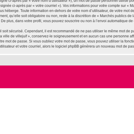
gné ci-après par « votre nom d’utilisateur »), un mot de passe personnel utilisé po
ignée ci-après par « votre courriel »). Vos informations pour votre compte sur « Marc
us héberge. Toute information en-dehors de votre nom d’utilisateur, de votre mot d
ement, qu’elle soit obligatoire ou non, reste à la discrétion de « Marchés publics de l
De plus, dans votre profil, vous pouvez souscrire ou non à l’envoi automatique de c
l soit sécurisé. Cependant, il est recommandé de ne pas utiliser le même mot de pas
 ville de villejuif », conservez-le soigneusement et en aucun cas une personne affil
e mot de passe. Si vous oubliez votre mot de passe, vous pouvez utiliser la fonctio
lisateur et votre courriel, alors le logiciel phpBB générera un nouveau mot de pa