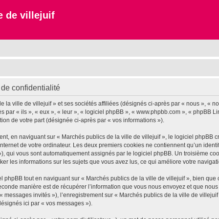
 de villejuif
 de confidentialité
 ville de villejuif » et ses sociétés affiliées (désignés ci-après par « nous », « notr
près par « ils », « eux », « leur », « logiciel phpBB », « www.phpbb.com », « phpBB L
tion de votre part (désignée ci-après par « vos informations »).
 en naviguant sur « Marchés publics de la ville de villejuif », le logiciel phpBB cr
nternet de votre ordinateur. Les deux premiers cookies ne contiennent qu’un identifia
d »), qui vous sont automatiquement assignés par le logiciel phpBB. Un troisième co
tocker les informations sur les sujets que vous avez lus, ce qui améliore votre navigat
phpBB tout en naviguant sur « Marchés publics de la ville de villejuif », bien que
conde manière est de récupérer l’information que vous nous envoyez et que nous coll
« messages invités »), l’enregistrement sur « Marchés publics de la ville de villeju
désignés ici par « vos messages »).