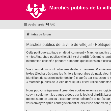
Marchés publics de la ville
Accès rapide
FAQ
Index du forum
Marchés publics de la ville de villejuif - Politique
Cette politique explique en détail comment « Marchés publics de la
« https://marches-publics.villejuif.fr ») et phpBB (désigné ci-a
information collectée pendant n’importe quelle session d’utilisa
Vos informations sont collectées de deux manières. Premièrement,
textes téléchargés dans les fichiers temporaires du navigateur I
identifiant de session invité (désigné ci-après par « session-i
« Marchés publics de la ville de villejuif » et est utilisé pour s
Nous pouvons également créer des cookies externes au logiciel 
couvrir seulement les pages créées par le logiciel phpBB. La se
de message en tant qu’utilisateur invité (désignée ci-après par 
vous envoyez après l’enregistrement et lors d’une connexion (