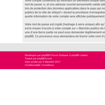
Votre compte contiendra au minimum un identifiant unique (dési
mot de passe »), et une adresse courriel personnelle valide (dés
lois de protection des données applicables dans le pays qui no
publics de la ville de villejuif » durant la procédure d’enregistr
quelle information de votre compte sera affichée publiquement. 
Votre mot de passe est crypté (hashage à sens unique) afin qu’i
est le moyen d’accès à votre compte sur « Marchés publics de la
une d’une tierce partie ne peut vous demander légitimement votr
phpBB. Ce processus vous demandera de fournir votre nom d’uti
Développé par
phpBB
® Forum Software © phpBB Limited
Traduit par
phpBB-fr.com
Style
proflat
par ©
Mazeltof
2017
Confidentialité
|
Conditions