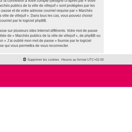
ur la connexion à votre compte (désigné ci-après par « votre
hés publics de la ville de villejuif » sont protégées par les
e passe et de votre adresse courriel requise par « Marchés
a ville de villejuif ». Dans tous les cas, vous pouvez choisir
ourriel par le logiciel phpBB.
se sur plusieurs sites Internet différents. Votre mot de passe
iée de « Marchés publics de la ville de villejuif », de phpBB ou
n « J’ai oublié mon mot de passe » fournie par le logiciel
sse qui vous permettra de vous reconnecter.
Supprimer les cookies
Heures au format
UTC+02:00