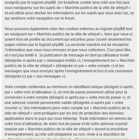
assignés par le logiciel phpBB. Un troisième cookie sera créé une fois que
vous naviguerez sur les sujets de « Marchés publics de la ville de villejuif »
et est utilisé pour stocker les informations sur les sujets que vous avez lus, ce
qui améliore votre navigation sur le forum.
Nous pouvons également créer des cookies externes au logiciel phpBB tout
en naviguant sur « Marchés publics de la ville de villejuif », bien que ceux-ci
soient hors de portée du document qui est prévu pour couvrir seulement les
pages créées par le logiciel phpBB. La seconde manière est de récupérer
l’information que vous nous envoyez et que nous collectons. Ceci peut être,
et n’est pas limité à : la publication de message en tant qu’utilisateur invité
(désignée ci-après par « messages invités »), l’enregistrement sur « Marchés
publics de la ville de villejuif » (désignée ici par « votre compte ») et les
messages que vous envoyez après l’enregistrement et lors d’une connexion
(désignés ici par « vos messages »).
Votre compte contiendra au minimum un identifiant unique (désigné ci-après
par « votre nom d’utilisateur »), un mot de passe personnel utilisé pour la
connexion à votre compte (désigné ci-après par « votre mot de passe »), et
une adresse courriel personnelle valide (désignée ci-après par « votre
courriel »). Vos informations pour votre compte sur « Marchés publics de la
ville de villejuif » sont protégées par les lois de protection des données
applicables dans le pays qui nous héberge. Toute information en-dehors de
votre nom d’utilisateur, de votre mot de passe et de votre adresse courriel
requise par « Marchés publics de la ville de villejuif » durant la procédure
d’enregistrement, qu’elle soit obligatoire ou non, reste à la discrétion de