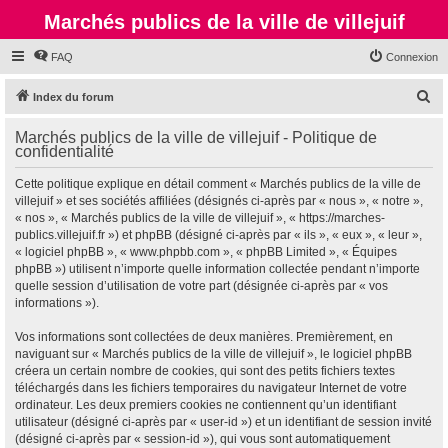
Marchés publics de la ville de villejuif
FAQ
Connexion
R
Index du forum
e
Marchés publics de la ville de villejuif - Politique de
c
confidentialité
h
Cette politique explique en détail comment « Marchés publics de la ville de
e
villejuif » et ses sociétés affiliées (désignés ci-après par « nous », « notre »,
r
« nos », « Marchés publics de la ville de villejuif », « https://marches-
publics.villejuif.fr ») et phpBB (désigné ci-après par « ils », « eux », « leur »,
c
« logiciel phpBB », « www.phpbb.com », « phpBB Limited », « Équipes
h
phpBB ») utilisent n’importe quelle information collectée pendant n’importe
quelle session d’utilisation de votre part (désignée ci-après par « vos
e
informations »).
r
Vos informations sont collectées de deux manières. Premièrement, en
naviguant sur « Marchés publics de la ville de villejuif », le logiciel phpBB
créera un certain nombre de cookies, qui sont des petits fichiers textes
téléchargés dans les fichiers temporaires du navigateur Internet de votre
ordinateur. Les deux premiers cookies ne contiennent qu’un identifiant
utilisateur (désigné ci-après par « user-id ») et un identifiant de session invité
(désigné ci-après par « session-id »), qui vous sont automatiquement