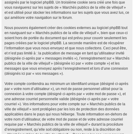
assignés par le logiciel phpBB. Un troisième cookie sera créé une fois que
vous naviguerez sur les sujets de « Marchés publics de la ville de villejuif »
et est utilisé pour stocker les informations sur les sujets que vous avez lus, ce
qui améliore votre navigation sur le forum.
Nous pouvons également créer des cookies externes au logiciel phpBB tout
en naviguant sur « Marchés publics de la ville de villejuif », bien que ceux-ci
soient hors de portée du document qui est prévu pour couvrir seulement les
pages créées par le logiciel phpBB. La seconde manière est de récupérer
l’information que vous nous envoyez et que nous collectons. Ceci peut être,
et n’est pas limité à : la publication de message en tant qu’utilisateur invité
(désignée ci-après par « messages invités »), l’enregistrement sur « Marchés
publics de la ville de villejuif » (désignée ici par « votre compte ») et les
messages que vous envoyez après l’enregistrement et lors d’une connexion
(désignés ici par « vos messages »).
Votre compte contiendra au minimum un identifiant unique (désigné ci-après
par « votre nom d’utilisateur »), un mot de passe personnel utilisé pour la
connexion à votre compte (désigné ci-après par « votre mot de passe »), et
une adresse courriel personnelle valide (désignée ci-après par « votre
courriel »). Vos informations pour votre compte sur « Marchés publics de la
ville de villejuif » sont protégées par les lois de protection des données
applicables dans le pays qui nous héberge. Toute information en-dehors de
votre nom d’utilisateur, de votre mot de passe et de votre adresse courriel
requise par « Marchés publics de la ville de villejuif » durant la procédure
d’enregistrement, qu’elle soit obligatoire ou non, reste à la discrétion de