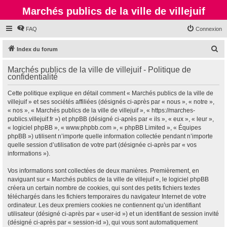
Marchés publics de la ville de villejuif
FAQ
Connexion
R
Index du forum
e
Marchés publics de la ville de villejuif - Politique de
c
confidentialité
h
Cette politique explique en détail comment « Marchés publics de la ville de
e
villejuif » et ses sociétés affiliées (désignés ci-après par « nous », « notre »,
r
« nos », « Marchés publics de la ville de villejuif », « https://marches-
publics.villejuif.fr ») et phpBB (désigné ci-après par « ils », « eux », « leur »,
c
« logiciel phpBB », « www.phpbb.com », « phpBB Limited », « Équipes
h
phpBB ») utilisent n’importe quelle information collectée pendant n’importe
quelle session d’utilisation de votre part (désignée ci-après par « vos
e
informations »).
r
Vos informations sont collectées de deux manières. Premièrement, en
naviguant sur « Marchés publics de la ville de villejuif », le logiciel phpBB
créera un certain nombre de cookies, qui sont des petits fichiers textes
téléchargés dans les fichiers temporaires du navigateur Internet de votre
ordinateur. Les deux premiers cookies ne contiennent qu’un identifiant
utilisateur (désigné ci-après par « user-id ») et un identifiant de session invité
(désigné ci-après par « session-id »), qui vous sont automatiquement