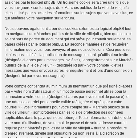
assignés par le logiciel phpBB. Un troisième cookie sera créé une fois que
vous naviguerez sur les sujets de « Marchés publics de la ville de villejuif »
et est utilisé pour stocker les informations sur les sujets que vous avez lus, ce
qui améliore votre navigation sur le forum.
Nous pouvons également créer des cookies externes au logiciel phpBB tout
en naviguant sur « Marchés publics de la ville de villejuif », bien que ceux-ci
soient hors de portée du document qui est prévu pour couvrir seulement les
pages créées par le logiciel phpBB. La seconde manière est de récupérer
l’information que vous nous envoyez et que nous collectons. Ceci peut être,
et n’est pas limité à : la publication de message en tant qu’utilisateur invité
(désignée ci-après par « messages invités »), l’enregistrement sur « Marchés
publics de la ville de villejuif » (désignée ici par « votre compte ») et les
messages que vous envoyez après l’enregistrement et lors d’une connexion
(désignés ici par « vos messages »).
Votre compte contiendra au minimum un identifiant unique (désigné ci-après
par « votre nom d’utilisateur »), un mot de passe personnel utilisé pour la
connexion à votre compte (désigné ci-après par « votre mot de passe »), et
une adresse courriel personnelle valide (désignée ci-après par « votre
courriel »). Vos informations pour votre compte sur « Marchés publics de la
ville de villejuif » sont protégées par les lois de protection des données
applicables dans le pays qui nous héberge. Toute information en-dehors de
votre nom d’utilisateur, de votre mot de passe et de votre adresse courriel
requise par « Marchés publics de la ville de villejuif » durant la procédure
d’enregistrement, qu’elle soit obligatoire ou non, reste à la discrétion de