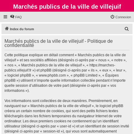
Marchés publics de la ville de villejuif
FAQ
Connexion
R
Index du forum
e
Marchés publics de la ville de villejuif - Politique de
c
confidentialité
h
Cette politique explique en détail comment « Marchés publics de la ville de
e
villejuif » et ses sociétés affiliées (désignés ci-après par « nous », « notre »,
r
« nos », « Marchés publics de la ville de villejuif », « https://marches-
publics.villejuif.fr ») et phpBB (désigné ci-après par « ils », « eux », « leur »,
c
« logiciel phpBB », « www.phpbb.com », « phpBB Limited », « Équipes
h
phpBB ») utilisent n’importe quelle information collectée pendant n’importe
quelle session d’utilisation de votre part (désignée ci-après par « vos
e
informations »).
r
Vos informations sont collectées de deux manières. Premièrement, en
naviguant sur « Marchés publics de la ville de villejuif », le logiciel phpBB
créera un certain nombre de cookies, qui sont des petits fichiers textes
téléchargés dans les fichiers temporaires du navigateur Internet de votre
ordinateur. Les deux premiers cookies ne contiennent qu’un identifiant
utilisateur (désigné ci-après par « user-id ») et un identifiant de session invité
(désigné ci-après par « session-id »), qui vous sont automatiquement