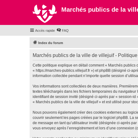
Marchés publics de la ville
Accès rapide
FAQ
Index du forum
Marchés publics de la ville de villejuif - Politique
Cette politique explique en détail comment « Marchés publics de la
« https://marches-publics.villejuif.fr ») et phpBB (désigné ci-a
information collectée pendant n’importe quelle session d’utilisa
Vos informations sont collectées de deux manières. Premièrement,
textes téléchargés dans les fichiers temporaires du navigateur I
identifiant de session invité (désigné ci-après par « session-i
« Marchés publics de la ville de villejuif » et est utilisé pour s
Nous pouvons également créer des cookies externes au logiciel 
couvrir seulement les pages créées par le logiciel phpBB. La se
de message en tant qu’utilisateur invité (désignée ci-après par 
vous envoyez après l’enregistrement et lors d’une connexion (