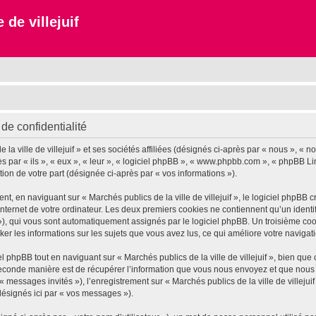
 de villejuif
 de confidentialité
 ville de villejuif » et ses sociétés affiliées (désignés ci-après par « nous », « notr
près par « ils », « eux », « leur », « logiciel phpBB », « www.phpbb.com », « phpBB L
tion de votre part (désignée ci-après par « vos informations »).
 en naviguant sur « Marchés publics de la ville de villejuif », le logiciel phpBB cr
nternet de votre ordinateur. Les deux premiers cookies ne contiennent qu’un identifia
d »), qui vous sont automatiquement assignés par le logiciel phpBB. Un troisième co
tocker les informations sur les sujets que vous avez lus, ce qui améliore votre navigat
phpBB tout en naviguant sur « Marchés publics de la ville de villejuif », bien que
conde manière est de récupérer l’information que vous nous envoyez et que nous coll
« messages invités »), l’enregistrement sur « Marchés publics de la ville de villeju
désignés ici par « vos messages »).