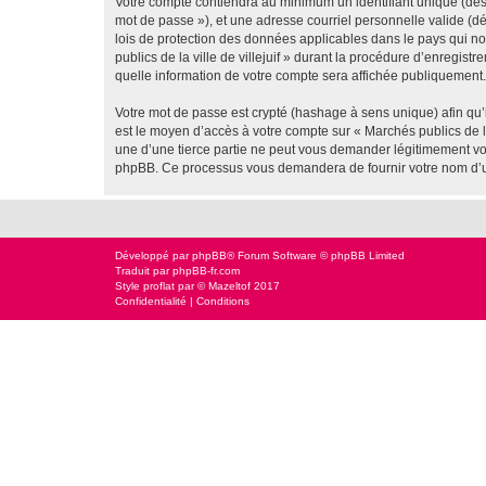
Votre compte contiendra au minimum un identifiant unique (dési
mot de passe »), et une adresse courriel personnelle valide (dés
lois de protection des données applicables dans le pays qui no
publics de la ville de villejuif » durant la procédure d’enregistr
quelle information de votre compte sera affichée publiquement. 
Votre mot de passe est crypté (hashage à sens unique) afin qu’i
est le moyen d’accès à votre compte sur « Marchés publics de la
une d’une tierce partie ne peut vous demander légitimement votr
phpBB. Ce processus vous demandera de fournir votre nom d’uti
Développé par
phpBB
® Forum Software © phpBB Limited
Traduit par
phpBB-fr.com
Style
proflat
par ©
Mazeltof
2017
Confidentialité
|
Conditions