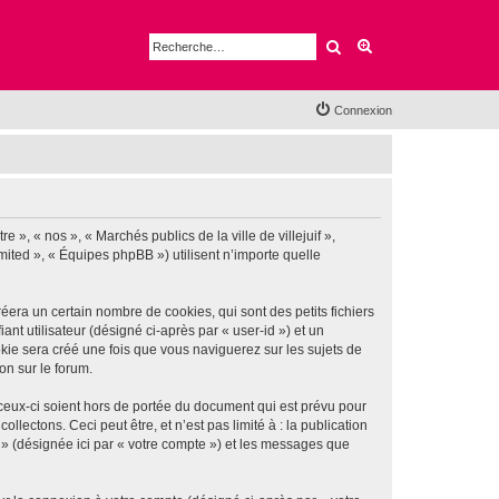
Rechercher
Recherche avancé
Connexion
e », « nos », « Marchés publics de la ville de villejuif »,
imited », « Équipes phpBB ») utilisent n’importe quelle
éera un certain nombre de cookies, qui sont des petits fichiers
nt utilisateur (désigné ci-après par « user-id ») et un
okie sera créé une fois que vous naviguerez sur les sujets de
ion sur le forum.
 ceux-ci soient hors de portée du document qui est prévu pour
ectons. Ceci peut être, et n’est pas limité à : la publication
if » (désignée ici par « votre compte ») et les messages que