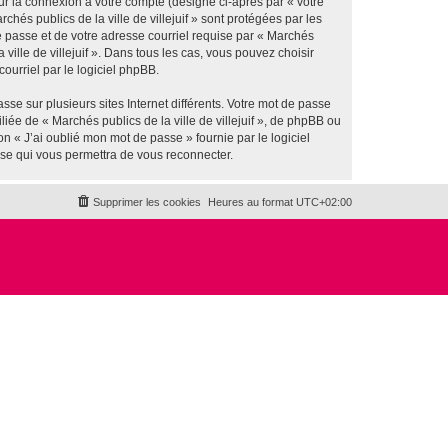
ur la connexion à votre compte (désigné ci-après par « votre
hés publics de la ville de villejuif » sont protégées par les
e passe et de votre adresse courriel requise par « Marchés
a ville de villejuif ». Dans tous les cas, vous pouvez choisir
ourriel par le logiciel phpBB.
se sur plusieurs sites Internet différents. Votre mot de passe
iée de « Marchés publics de la ville de villejuif », de phpBB ou
n « J’ai oublié mon mot de passe » fournie par le logiciel
sse qui vous permettra de vous reconnecter.
Supprimer les cookies
Heures au format
UTC+02:00