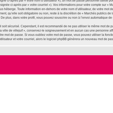
gné ci-après par « votre nom d’utilisateur »), un mot de passe personnel utilisé po
ignée ci-après par « votre courriel »). Vos informations pour votre compte sur « Marc
us héberge. Toute information en-dehors de votre nom d’utilisateur, de votre mot d
ement, qu’elle soit obligatoire ou non, reste à la discrétion de « Marchés publics de l
De plus, dans votre profil, vous pouvez souscrire ou non à l’envoi automatique de c
l soit sécurisé. Cependant, il est recommandé de ne pas utiliser le même mot de pas
 ville de villejuif », conservez-le soigneusement et en aucun cas une personne affil
e mot de passe. Si vous oubliez votre mot de passe, vous pouvez utiliser la fonctio
lisateur et votre courriel, alors le logiciel phpBB générera un nouveau mot de pa