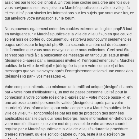
assignés par le logiciel phpBB. Un troisième cookie sera créé une fois que
vous naviguerez sur les sujets de « Marchés publics de la ville de villejuif »
et est utilisé pour stocker les informations sur les sujets que vous avez lus, ce
qui améliore votre navigation sur le forum.
Nous pouvons également créer des cookies externes au logiciel phpBB tout
en naviguant sur « Marchés publics de la ville de villejuif », bien que ceux-ci
soient hors de portée du document qui est prévu pour couvrir seulement les
pages créées par le logiciel phpBB. La seconde manière est de récupérer
l’information que vous nous envoyez et que nous collectons. Ceci peut être,
et n’est pas limité à : la publication de message en tant qu’utilisateur invité
(désignée ci-après par « messages invités »), l’enregistrement sur « Marchés
publics de la ville de villejuif » (désignée ici par « votre compte ») et les
messages que vous envoyez après l’enregistrement et lors d’une connexion
(désignés ici par « vos messages »).
Votre compte contiendra au minimum un identifiant unique (désigné ci-après
par « votre nom d’utilisateur »), un mot de passe personnel utilisé pour la
connexion à votre compte (désigné ci-après par « votre mot de passe »), et
une adresse courriel personnelle valide (désignée ci-après par « votre
courriel »). Vos informations pour votre compte sur « Marchés publics de la
ville de villejuif » sont protégées par les lois de protection des données
applicables dans le pays qui nous héberge. Toute information en-dehors de
votre nom d’utilisateur, de votre mot de passe et de votre adresse courriel
requise par « Marchés publics de la ville de villejuif » durant la procédure
d’enregistrement, qu’elle soit obligatoire ou non, reste à la discrétion de