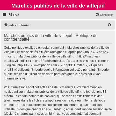
Marchés publics de la ville de villejuif
FAQ
Connexion
R
Index du forum
e
Marchés publics de la ville de villejuif - Politique de
c
confidentialité
h
Cette politique explique en détail comment « Marchés publics de la ville de
e
villejuif » et ses sociétés affiliées (désignés ci-après par « nous », « notre »,
r
« nos », « Marchés publics de la ville de villejuif », « https://marches-
publics.villejuif.fr ») et phpBB (désigné ci-après par « ils », « eux », « leur »,
c
« logiciel phpBB », « www.phpbb.com », « phpBB Limited », « Équipes
h
phpBB ») utilisent n’importe quelle information collectée pendant n’importe
quelle session d’utilisation de votre part (désignée ci-après par « vos
e
informations »).
r
Vos informations sont collectées de deux manières. Premièrement, en
naviguant sur « Marchés publics de la ville de villejuif », le logiciel phpBB
créera un certain nombre de cookies, qui sont des petits fichiers textes
téléchargés dans les fichiers temporaires du navigateur Internet de votre
ordinateur. Les deux premiers cookies ne contiennent qu’un identifiant
utilisateur (désigné ci-après par « user-id ») et un identifiant de session invité
(désigné ci-après par « session-id »), qui vous sont automatiquement