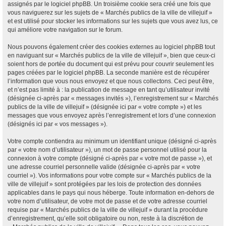
assignés par le logiciel phpBB. Un troisième cookie sera créé une fois que
vous naviguerez sur les sujets de « Marchés publics de la ville de villejuif »
et est utilisé pour stocker les informations sur les sujets que vous avez lus, ce
qui améliore votre navigation sur le forum.
Nous pouvons également créer des cookies externes au logiciel phpBB tout
en naviguant sur « Marchés publics de la ville de villejuif », bien que ceux-ci
soient hors de portée du document qui est prévu pour couvrir seulement les
pages créées par le logiciel phpBB. La seconde manière est de récupérer
l’information que vous nous envoyez et que nous collectons. Ceci peut être,
et n’est pas limité à : la publication de message en tant qu’utilisateur invité
(désignée ci-après par « messages invités »), l’enregistrement sur « Marchés
publics de la ville de villejuif » (désignée ici par « votre compte ») et les
messages que vous envoyez après l’enregistrement et lors d’une connexion
(désignés ici par « vos messages »).
Votre compte contiendra au minimum un identifiant unique (désigné ci-après
par « votre nom d’utilisateur »), un mot de passe personnel utilisé pour la
connexion à votre compte (désigné ci-après par « votre mot de passe »), et
une adresse courriel personnelle valide (désignée ci-après par « votre
courriel »). Vos informations pour votre compte sur « Marchés publics de la
ville de villejuif » sont protégées par les lois de protection des données
applicables dans le pays qui nous héberge. Toute information en-dehors de
votre nom d’utilisateur, de votre mot de passe et de votre adresse courriel
requise par « Marchés publics de la ville de villejuif » durant la procédure
d’enregistrement, qu’elle soit obligatoire ou non, reste à la discrétion de