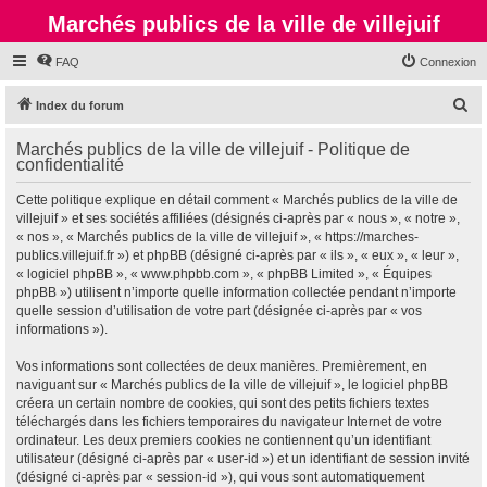
Marchés publics de la ville de villejuif
FAQ
Connexion
R
Index du forum
e
Marchés publics de la ville de villejuif - Politique de
c
confidentialité
h
Cette politique explique en détail comment « Marchés publics de la ville de
e
villejuif » et ses sociétés affiliées (désignés ci-après par « nous », « notre »,
r
« nos », « Marchés publics de la ville de villejuif », « https://marches-
publics.villejuif.fr ») et phpBB (désigné ci-après par « ils », « eux », « leur »,
c
« logiciel phpBB », « www.phpbb.com », « phpBB Limited », « Équipes
h
phpBB ») utilisent n’importe quelle information collectée pendant n’importe
quelle session d’utilisation de votre part (désignée ci-après par « vos
e
informations »).
r
Vos informations sont collectées de deux manières. Premièrement, en
naviguant sur « Marchés publics de la ville de villejuif », le logiciel phpBB
créera un certain nombre de cookies, qui sont des petits fichiers textes
téléchargés dans les fichiers temporaires du navigateur Internet de votre
ordinateur. Les deux premiers cookies ne contiennent qu’un identifiant
utilisateur (désigné ci-après par « user-id ») et un identifiant de session invité
(désigné ci-après par « session-id »), qui vous sont automatiquement