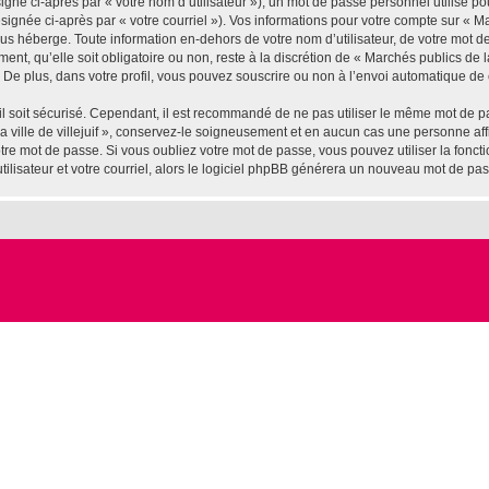
gné ci-après par « votre nom d’utilisateur »), un mot de passe personnel utilisé po
ignée ci-après par « votre courriel »). Vos informations pour votre compte sur « Marc
us héberge. Toute information en-dehors de votre nom d’utilisateur, de votre mot d
ement, qu’elle soit obligatoire ou non, reste à la discrétion de « Marchés publics de l
De plus, dans votre profil, vous pouvez souscrire ou non à l’envoi automatique de c
l soit sécurisé. Cependant, il est recommandé de ne pas utiliser le même mot de pas
 ville de villejuif », conservez-le soigneusement et en aucun cas une personne affil
e mot de passe. Si vous oubliez votre mot de passe, vous pouvez utiliser la fonctio
lisateur et votre courriel, alors le logiciel phpBB générera un nouveau mot de pa