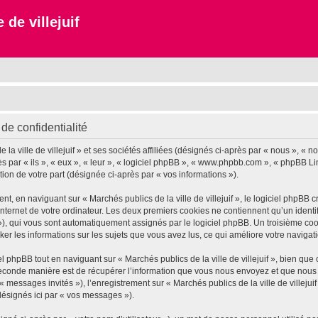
 de villejuif
 de confidentialité
 ville de villejuif » et ses sociétés affiliées (désignés ci-après par « nous », « notr
près par « ils », « eux », « leur », « logiciel phpBB », « www.phpbb.com », « phpBB L
tion de votre part (désignée ci-après par « vos informations »).
 en naviguant sur « Marchés publics de la ville de villejuif », le logiciel phpBB cr
nternet de votre ordinateur. Les deux premiers cookies ne contiennent qu’un identifia
d »), qui vous sont automatiquement assignés par le logiciel phpBB. Un troisième co
tocker les informations sur les sujets que vous avez lus, ce qui améliore votre navigat
phpBB tout en naviguant sur « Marchés publics de la ville de villejuif », bien que
conde manière est de récupérer l’information que vous nous envoyez et que nous coll
« messages invités »), l’enregistrement sur « Marchés publics de la ville de villeju
désignés ici par « vos messages »).