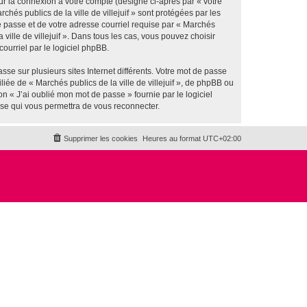
ur la connexion à votre compte (désigné ci-après par « votre
hés publics de la ville de villejuif » sont protégées par les
e passe et de votre adresse courriel requise par « Marchés
a ville de villejuif ». Dans tous les cas, vous pouvez choisir
ourriel par le logiciel phpBB.
se sur plusieurs sites Internet différents. Votre mot de passe
iée de « Marchés publics de la ville de villejuif », de phpBB ou
n « J’ai oublié mon mot de passe » fournie par le logiciel
sse qui vous permettra de vous reconnecter.
Supprimer les cookies
Heures au format
UTC+02:00