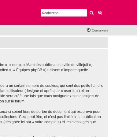
Rechercher
Recherche avancé
Connexion
e », « nos », « Marchés publics de la ville de villejuif »,
imited », « Équipes phpBB ») utilisent n’importe quelle
éera un certain nombre de cookies, qui sont des petits fichiers
nt utilisateur (désigné ci-après par « user-id ») et un
okie sera créé une fois que vous naviguerez sur les sujets de
ion sur le forum.
 ceux-ci soient hors de portée du document qui est prévu pour
ectons. Ceci peut être, et n’est pas limité à : la publication
if » (désignée ici par « votre compte ») et les messages que