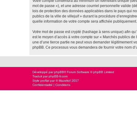
Votre compte contiendra au minimum un identifiant unique (dési
mot de passe »), et une adresse courriel personnelle valide (dés
lois de protection des données applicables dans le pays qui no
publics de la ville de villejuif » durant la procédure d’enregistr
quelle information de votre compte sera affichée publiquement. 
Votre mot de passe est crypté (hashage à sens unique) afin qu’i
est le moyen d’accès à votre compte sur « Marchés publics de la
une d’une tierce partie ne peut vous demander légitimement votr
phpBB. Ce processus vous demandera de fournir votre nom d’uti
Développé par
phpBB
® Forum Software © phpBB Limited
Traduit par
phpBB-fr.com
Style
proflat
par ©
Mazeltof
2017
Confidentialité
|
Conditions