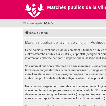
Marchés publics de la ville
Accès rapide
FAQ
Index du forum
Marchés publics de la ville de villejuif - Politique
Cette politique explique en détail comment « Marchés publics de la
« https://marches-publics.villejuif.fr ») et phpBB (désigné ci-a
information collectée pendant n’importe quelle session d’utilisa
Vos informations sont collectées de deux manières. Premièrement,
textes téléchargés dans les fichiers temporaires du navigateur I
identifiant de session invité (désigné ci-après par « session-i
« Marchés publics de la ville de villejuif » et est utilisé pour s
Nous pouvons également créer des cookies externes au logiciel 
couvrir seulement les pages créées par le logiciel phpBB. La se
de message en tant qu’utilisateur invité (désignée ci-après par 
vous envoyez après l’enregistrement et lors d’une connexion (