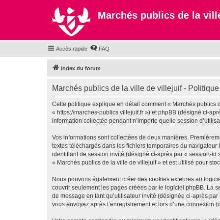
Marchés publics de la ville
Accès rapide
FAQ
Index du forum
Marchés publics de la ville de villejuif - Politique
Cette politique explique en détail comment « Marchés publics de la
« https://marches-publics.villejuif.fr ») et phpBB (désigné ci-a
information collectée pendant n’importe quelle session d’utilisa
Vos informations sont collectées de deux manières. Premièrement,
textes téléchargés dans les fichiers temporaires du navigateur I
identifiant de session invité (désigné ci-après par « session-i
« Marchés publics de la ville de villejuif » et est utilisé pour s
Nous pouvons également créer des cookies externes au logiciel 
couvrir seulement les pages créées par le logiciel phpBB. La se
de message en tant qu’utilisateur invité (désignée ci-après par 
vous envoyez après l’enregistrement et lors d’une connexion (