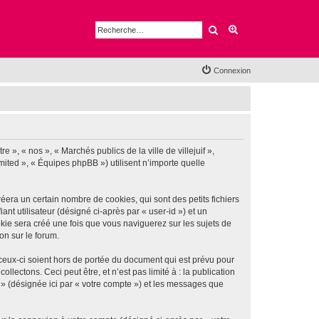
Rechercher
Recherche avancé
Connexion
e », « nos », « Marchés publics de la ville de villejuif »,
imited », « Équipes phpBB ») utilisent n’importe quelle
éera un certain nombre de cookies, qui sont des petits fichiers
nt utilisateur (désigné ci-après par « user-id ») et un
okie sera créé une fois que vous naviguerez sur les sujets de
ion sur le forum.
 ceux-ci soient hors de portée du document qui est prévu pour
ectons. Ceci peut être, et n’est pas limité à : la publication
if » (désignée ici par « votre compte ») et les messages que