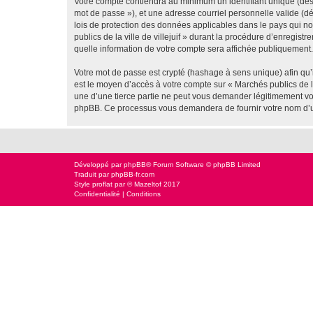
Votre compte contiendra au minimum un identifiant unique (dési
mot de passe »), et une adresse courriel personnelle valide (dés
lois de protection des données applicables dans le pays qui no
publics de la ville de villejuif » durant la procédure d’enregistr
quelle information de votre compte sera affichée publiquement. 
Votre mot de passe est crypté (hashage à sens unique) afin qu’i
est le moyen d’accès à votre compte sur « Marchés publics de la
une d’une tierce partie ne peut vous demander légitimement votr
phpBB. Ce processus vous demandera de fournir votre nom d’uti
Développé par
phpBB
® Forum Software © phpBB Limited
Traduit par
phpBB-fr.com
Style
proflat
par ©
Mazeltof
2017
Confidentialité
|
Conditions