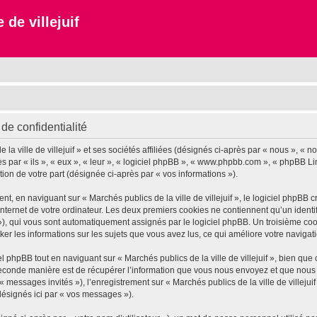
 de villejuif
 de confidentialité
 ville de villejuif » et ses sociétés affiliées (désignés ci-après par « nous », « notr
près par « ils », « eux », « leur », « logiciel phpBB », « www.phpbb.com », « phpBB L
tion de votre part (désignée ci-après par « vos informations »).
 en naviguant sur « Marchés publics de la ville de villejuif », le logiciel phpBB cr
nternet de votre ordinateur. Les deux premiers cookies ne contiennent qu’un identifia
d »), qui vous sont automatiquement assignés par le logiciel phpBB. Un troisième co
tocker les informations sur les sujets que vous avez lus, ce qui améliore votre navigat
phpBB tout en naviguant sur « Marchés publics de la ville de villejuif », bien que
conde manière est de récupérer l’information que vous nous envoyez et que nous coll
« messages invités »), l’enregistrement sur « Marchés publics de la ville de villeju
désignés ici par « vos messages »).