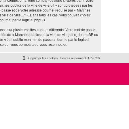
ur la connexion à votre compte (désigné ci-après par « votre
hés publics de la ville de villejuif » sont protégées par les
e passe et de votre adresse courriel requise par « Marchés
a ville de villejuif ». Dans tous les cas, vous pouvez choisir
ourriel par le logiciel phpBB.
se sur plusieurs sites Internet différents. Votre mot de passe
iée de « Marchés publics de la ville de villejuif », de phpBB ou
n « J’ai oublié mon mot de passe » fournie par le logiciel
sse qui vous permettra de vous reconnecter.
Supprimer les cookies
Heures au format
UTC+02:00