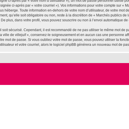
gné ci-après par « votre nom d’utilisateur »), un mot de passe personnel utilisé po
ignée ci-après par « votre courriel »). Vos informations pour votre compte sur « Marc
us héberge. Toute information en-dehors de votre nom d’utilisateur, de votre mot d
ement, qu’elle soit obligatoire ou non, reste à la discrétion de « Marchés publics de l
De plus, dans votre profil, vous pouvez souscrire ou non à l’envoi automatique de c
l soit sécurisé. Cependant, il est recommandé de ne pas utiliser le même mot de pas
 ville de villejuif », conservez-le soigneusement et en aucun cas une personne affil
e mot de passe. Si vous oubliez votre mot de passe, vous pouvez utiliser la fonctio
lisateur et votre courriel, alors le logiciel phpBB générera un nouveau mot de pa