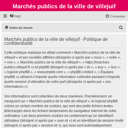
Marchés publics de la ville de villejuif
FAQ
Connexion
R
Index du forum
e
Marchés publics de la ville de villejuif - Politique de
c
confidentialité
h
Cette politique explique en détail comment « Marchés publics de la ville de
e
villejuif » et ses sociétés affiliées (désignés ci-après par « nous », « notre »,
r
« nos », « Marchés publics de la ville de villejuif », « https://marches-
publics.villejuif.fr ») et phpBB (désigné ci-après par « ils », « eux », « leur »,
c
« logiciel phpBB », « www.phpbb.com », « phpBB Limited », « Équipes
h
phpBB ») utilisent n’importe quelle information collectée pendant n’importe
quelle session d’utilisation de votre part (désignée ci-après par « vos
e
informations »).
r
Vos informations sont collectées de deux manières. Premièrement, en
naviguant sur « Marchés publics de la ville de villejuif », le logiciel phpBB
créera un certain nombre de cookies, qui sont des petits fichiers textes
téléchargés dans les fichiers temporaires du navigateur Internet de votre
ordinateur. Les deux premiers cookies ne contiennent qu’un identifiant
utilisateur (désigné ci-après par « user-id ») et un identifiant de session invité
(désigné ci-après par « session-id »), qui vous sont automatiquement