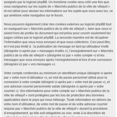
assignés par le logiciel phpBB. Un troisième cookie sera créé une fois que
vous naviguerez sur les sujets de « Marchés publics de la ville de villejuif »
et est utilisé pour stocker les informations sur les sujets que vous avez lus, ce
qui améliore votre navigation sur le forum.
Nous pouvons également créer des cookies externes au logiciel phpBB tout
en naviguant sur « Marchés publics de la ville de villejuif », bien que ceux-ci
soient hors de portée du document qui est prévu pour couvrir seulement les
pages créées par le logiciel phpBB. La seconde manière est de récupérer
l’information que vous nous envoyez et que nous collectons. Ceci peut être,
et n’est pas limité à : la publication de message en tant qu’utilisateur invité
(désignée ci-après par « messages invités »), l’enregistrement sur « Marchés
publics de la ville de villejuif » (désignée ici par « votre compte ») et les
messages que vous envoyez après l’enregistrement et lors d’une connexion
(désignés ici par « vos messages »).
Votre compte contiendra au minimum un identifiant unique (désigné ci-après
par « votre nom d’utilisateur »), un mot de passe personnel utilisé pour la
connexion à votre compte (désigné ci-après par « votre mot de passe »), et
une adresse courriel personnelle valide (désignée ci-après par « votre
courriel »). Vos informations pour votre compte sur « Marchés publics de la
ville de villejuif » sont protégées par les lois de protection des données
applicables dans le pays qui nous héberge. Toute information en-dehors de
votre nom d’utilisateur, de votre mot de passe et de votre adresse courriel
requise par « Marchés publics de la ville de villejuif » durant la procédure
d’enregistrement, qu’elle soit obligatoire ou non, reste à la discrétion de