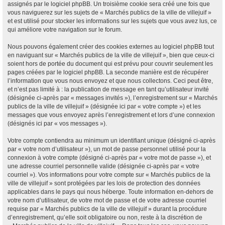
assignés par le logiciel phpBB. Un troisième cookie sera créé une fois que
vous naviguerez sur les sujets de « Marchés publics de la ville de villejuif »
et est utilisé pour stocker les informations sur les sujets que vous avez lus, ce
qui améliore votre navigation sur le forum.
Nous pouvons également créer des cookies externes au logiciel phpBB tout
en naviguant sur « Marchés publics de la ville de villejuif », bien que ceux-ci
soient hors de portée du document qui est prévu pour couvrir seulement les
pages créées par le logiciel phpBB. La seconde manière est de récupérer
l’information que vous nous envoyez et que nous collectons. Ceci peut être,
et n’est pas limité à : la publication de message en tant qu’utilisateur invité
(désignée ci-après par « messages invités »), l’enregistrement sur « Marchés
publics de la ville de villejuif » (désignée ici par « votre compte ») et les
messages que vous envoyez après l’enregistrement et lors d’une connexion
(désignés ici par « vos messages »).
Votre compte contiendra au minimum un identifiant unique (désigné ci-après
par « votre nom d’utilisateur »), un mot de passe personnel utilisé pour la
connexion à votre compte (désigné ci-après par « votre mot de passe »), et
une adresse courriel personnelle valide (désignée ci-après par « votre
courriel »). Vos informations pour votre compte sur « Marchés publics de la
ville de villejuif » sont protégées par les lois de protection des données
applicables dans le pays qui nous héberge. Toute information en-dehors de
votre nom d’utilisateur, de votre mot de passe et de votre adresse courriel
requise par « Marchés publics de la ville de villejuif » durant la procédure
d’enregistrement, qu’elle soit obligatoire ou non, reste à la discrétion de