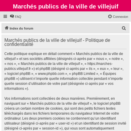
Marchés publics de la ville de villejuif
FAQ
Connexion
R
Index du forum
e
Marchés publics de la ville de villejuif - Politique de
c
confidentialité
h
Cette politique explique en détail comment « Marchés publics de la ville de
e
villejuif » et ses sociétés affiliées (désignés ci-après par « nous », « notre »,
r
« nos », « Marchés publics de la ville de villejuif », « https://marches-
publics.villejuif.fr ») et phpBB (désigné ci-après par « ils », « eux », « leur »,
c
« logiciel phpBB », « www.phpbb.com », « phpBB Limited », « Équipes
h
phpBB ») utilisent n’importe quelle information collectée pendant n’importe
quelle session d’utilisation de votre part (désignée ci-après par « vos
e
informations »).
r
Vos informations sont collectées de deux manières. Premièrement, en
naviguant sur « Marchés publics de la ville de villejuif », le logiciel phpBB
créera un certain nombre de cookies, qui sont des petits fichiers textes
téléchargés dans les fichiers temporaires du navigateur Internet de votre
ordinateur. Les deux premiers cookies ne contiennent qu’un identifiant
utilisateur (désigné ci-après par « user-id ») et un identifiant de session invité
(désigné ci-après par « session-id »), qui vous sont automatiquement