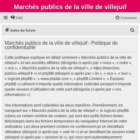
Marchés publics de la ville de villejuif
FAQ
Connexion
R
Index du forum
e
Marchés publics de la ville de villejuif - Politique de
c
confidentialité
h
Cette politique explique en détail comment « Marchés publics de la ville de
e
villejuif » et ses sociétés affiliées (désignés ci-après par « nous », « notre »,
r
« nos », « Marchés publics de la ville de villejuif », « https://marches-
publics.villejuif.fr ») et phpBB (désigné ci-après par « ils », « eux », « leur »,
c
« logiciel phpBB », « www.phpbb.com », « phpBB Limited », « Équipes
h
phpBB ») utilisent n’importe quelle information collectée pendant n’importe
quelle session d’utilisation de votre part (désignée ci-après par « vos
e
informations »).
r
Vos informations sont collectées de deux manières. Premièrement, en
naviguant sur « Marchés publics de la ville de villejuif », le logiciel phpBB
créera un certain nombre de cookies, qui sont des petits fichiers textes
téléchargés dans les fichiers temporaires du navigateur Internet de votre
ordinateur. Les deux premiers cookies ne contiennent qu’un identifiant
utilisateur (désigné ci-après par « user-id ») et un identifiant de session invité
(désigné ci-après par « session-id »), qui vous sont automatiquement