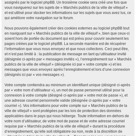
assignés par le logiciel phpBB. Un troisième cookie sera créé une fois que
vous naviguerez sur les sujets de « Marchés publics de la ville de villejuif »
et est utilisé pour stocker les informations sur les sujets que vous avez lus, ce
qui améliore votre navigation sur le forum.
Nous pouvons également créer des cookies externes au logiciel phpBB tout
en naviguant sur « Marchés publics de la ville de villejuif », bien que ceux-ci
soient hors de portée du document qui est prévu pour couvrir seulement les
pages créées par le logiciel phpBB. La seconde manière est de récupérer
l’information que vous nous envoyez et que nous collectons. Ceci peut être,
et n’est pas limité à : la publication de message en tant qu’utilisateur invité
(désignée ci-après par « messages invités »), l’enregistrement sur « Marchés
publics de la ville de villejuif » (désignée ici par « votre compte ») et les
messages que vous envoyez après l’enregistrement et lors d’une connexion
(désignés ici par « vos messages »).
Votre compte contiendra au minimum un identifiant unique (désigné ci-après
par « votre nom d’utilisateur »), un mot de passe personnel utilisé pour la
connexion à votre compte (désigné ci-après par « votre mot de passe »), et
une adresse courriel personnelle valide (désignée ci-après par « votre
courriel »). Vos informations pour votre compte sur « Marchés publics de la
ville de villejuif » sont protégées par les lois de protection des données
applicables dans le pays qui nous héberge. Toute information en-dehors de
votre nom d’utilisateur, de votre mot de passe et de votre adresse courriel
requise par « Marchés publics de la ville de villejuif » durant la procédure
d’enregistrement, qu’elle soit obligatoire ou non, reste à la discrétion de