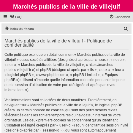
Marchés publics de la ville de villejuif
FAQ
Connexion
R
Index du forum
e
Marchés publics de la ville de villejuif - Politique de
c
confidentialité
h
Cette politique explique en détail comment « Marchés publics de la ville de
e
villejuif » et ses sociétés affiliées (désignés ci-après par « nous », « notre »,
r
« nos », « Marchés publics de la ville de villejuif », « https://marches-
publics.villejuif.fr ») et phpBB (désigné ci-après par « ils », « eux », « leur »,
c
« logiciel phpBB », « www.phpbb.com », « phpBB Limited », « Équipes
h
phpBB ») utilisent n’importe quelle information collectée pendant n’importe
quelle session d’utilisation de votre part (désignée ci-après par « vos
e
informations »).
r
Vos informations sont collectées de deux manières. Premièrement, en
naviguant sur « Marchés publics de la ville de villejuif », le logiciel phpBB
créera un certain nombre de cookies, qui sont des petits fichiers textes
téléchargés dans les fichiers temporaires du navigateur Internet de votre
ordinateur. Les deux premiers cookies ne contiennent qu’un identifiant
utilisateur (désigné ci-après par « user-id ») et un identifiant de session invité
(désigné ci-après par « session-id »), qui vous sont automatiquement