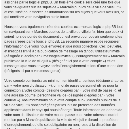
assignés par le logiciel phpBB. Un troisième cookie sera créé une fois que
vous naviguerez sur les sujets de « Marchés publics de la ville de villejuif »
et est utilisé pour stocker les informations sur les sujets que vous avez lus, ce
qui améliore votre navigation sur le forum.
Nous pouvons également créer des cookies externes au logiciel phpBB tout
en naviguant sur « Marchés publics de la ville de villejuif », bien que ceux-ci
soient hors de portée du document qui est prévu pour couvrir seulement les
pages créées par le logiciel phpBB. La seconde manière est de récupérer
l’information que vous nous envoyez et que nous collectons. Ceci peut être,
et n’est pas limité à : la publication de message en tant qu’utilisateur invité
(désignée ci-après par « messages invités »), l’enregistrement sur « Marchés
publics de la ville de villejuif » (désignée ici par « votre compte ») et les
messages que vous envoyez après l’enregistrement et lors d’une connexion
(désignés ici par « vos messages »).
Votre compte contiendra au minimum un identifiant unique (désigné ci-après
par « votre nom d’utilisateur »), un mot de passe personnel utilisé pour la
connexion à votre compte (désigné ci-après par « votre mot de passe »), et
une adresse courriel personnelle valide (désignée ci-après par « votre
courriel »). Vos informations pour votre compte sur « Marchés publics de la
ville de villejuif » sont protégées par les lois de protection des données
applicables dans le pays qui nous héberge. Toute information en-dehors de
votre nom d’utilisateur, de votre mot de passe et de votre adresse courriel
requise par « Marchés publics de la ville de villejuif » durant la procédure
d’enregistrement, qu’elle soit obligatoire ou non, reste à la discrétion de