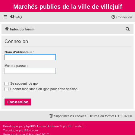
Marchés publics de la ville de villejuif
FAQ
Connexion
R
Index du forum
e
Connexion
c
h
Nom d’utilisateur :
e
r
Mot de passe :
c
h
Se souvenir de moi
e
Cacher mon statut en ligne pour cette session
r
Supprimer les cookies
Heures au format
UTC+02:00
Développé par
phpBB
® Forum Software © phpBB Limited
Traduit par
phpBB-fr.com
Style
proflat
par ©
Mazeltof
2017