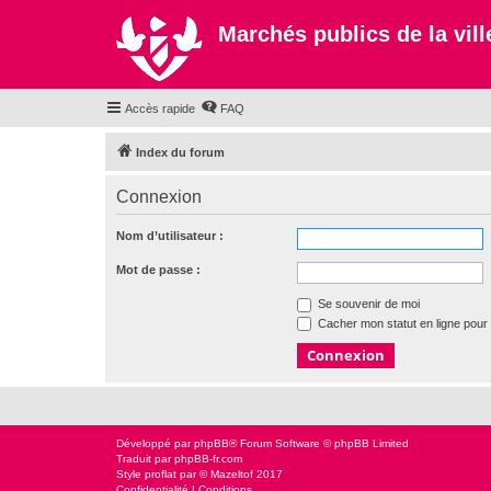
Marchés publics de la ville
Accès rapide
FAQ
Index du forum
Connexion
Nom d’utilisateur :
Mot de passe :
Se souvenir de moi
Cacher mon statut en ligne pour 
Développé par
phpBB
® Forum Software © phpBB Limited
Traduit par
phpBB-fr.com
Style
proflat
par ©
Mazeltof
2017
Confidentialité
|
Conditions