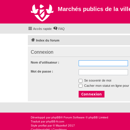
Marchés publics de la ville
Accès rapide
FAQ
Index du forum
Connexion
Nom d’utilisateur :
Mot de passe :
Se souvenir de moi
Cacher mon statut en ligne pour 
Développé par
phpBB
® Forum Software © phpBB Limited
Traduit par
phpBB-fr.com
Style
proflat
par ©
Mazeltof
2017
Confidentialité
|
Conditions