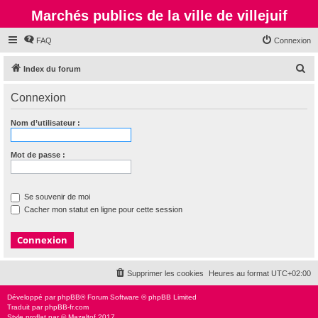
Marchés publics de la ville de villejuif
FAQ
Connexion
R
Index du forum
e
Connexion
c
h
Nom d’utilisateur :
e
r
Mot de passe :
c
h
Se souvenir de moi
e
Cacher mon statut en ligne pour cette session
r
Supprimer les cookies
Heures au format
UTC+02:00
Développé par
phpBB
® Forum Software © phpBB Limited
Traduit par
phpBB-fr.com
Style
proflat
par ©
Mazeltof
2017