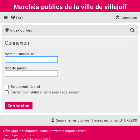
Marchés publics de la ville de villejuif
FAQ
Connexion
R
Index du forum
e
Connexion
c
h
Nom d’utilisateur :
e
r
Mot de passe :
c
h
Se souvenir de moi
e
Cacher mon statut en ligne pour cette session
r
Supprimer les cookies
Heures au format
UTC+02:00
Développé par
phpBB
® Forum Software © phpBB Limited
Traduit par
phpBB-fr.com
Style
proflat
par ©
Mazeltof
2017