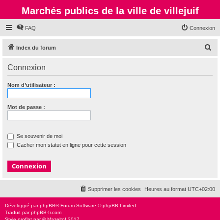
Marchés publics de la ville de villejuif
FAQ
Connexion
R
Index du forum
e
Connexion
c
h
Nom d’utilisateur :
e
r
Mot de passe :
c
h
Se souvenir de moi
e
Cacher mon statut en ligne pour cette session
r
Supprimer les cookies
Heures au format
UTC+02:00
Développé par
phpBB
® Forum Software © phpBB Limited
Traduit par
phpBB-fr.com
Style
proflat
par ©
Mazeltof
2017