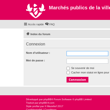
Marchés publics de la ville
Accès rapide
FAQ
Index du forum
Connexion
Nom d’utilisateur :
Mot de passe :
Se souvenir de moi
Cacher mon statut en ligne pour 
Développé par
phpBB
® Forum Software © phpBB Limited
Traduit par
phpBB-fr.com
Style
proflat
par ©
Mazeltof
2017
Confidentialité
|
Conditions