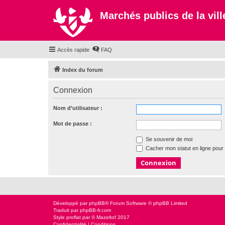
Marchés publics de la ville
Accès rapide
FAQ
Index du forum
Connexion
Nom d’utilisateur :
Mot de passe :
Se souvenir de moi
Cacher mon statut en ligne pour 
Développé par
phpBB
® Forum Software © phpBB Limited
Traduit par
phpBB-fr.com
Style
proflat
par ©
Mazeltof
2017
Confidentialité
|
Conditions