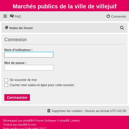
Marchés publics de la ville de villejuif
FAQ
Connexion
R
Index du forum
e
Connexion
c
h
Nom d’utilisateur :
e
r
Mot de passe :
c
h
Se souvenir de moi
e
Cacher mon statut en ligne pour cette session
r
Supprimer les cookies
Heures au format
UTC+02:00
Développé par
phpBB
® Forum Software © phpBB Limited
Traduit par
phpBB-fr.com
Style
proflat
par ©
Mazeltof
2017