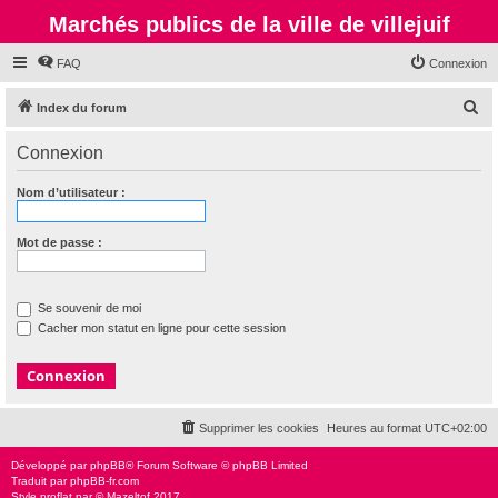
Marchés publics de la ville de villejuif
FAQ
Connexion
R
Index du forum
e
Connexion
c
h
Nom d’utilisateur :
e
r
Mot de passe :
c
h
Se souvenir de moi
e
Cacher mon statut en ligne pour cette session
r
Supprimer les cookies
Heures au format
UTC+02:00
Développé par
phpBB
® Forum Software © phpBB Limited
Traduit par
phpBB-fr.com
Style
proflat
par ©
Mazeltof
2017