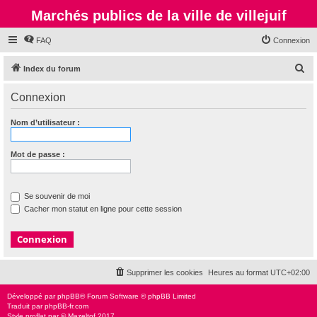
Marchés publics de la ville de villejuif
FAQ
Connexion
R
Index du forum
e
Connexion
c
h
Nom d’utilisateur :
e
r
Mot de passe :
c
h
Se souvenir de moi
e
Cacher mon statut en ligne pour cette session
r
Supprimer les cookies
Heures au format
UTC+02:00
Développé par
phpBB
® Forum Software © phpBB Limited
Traduit par
phpBB-fr.com
Style
proflat
par ©
Mazeltof
2017