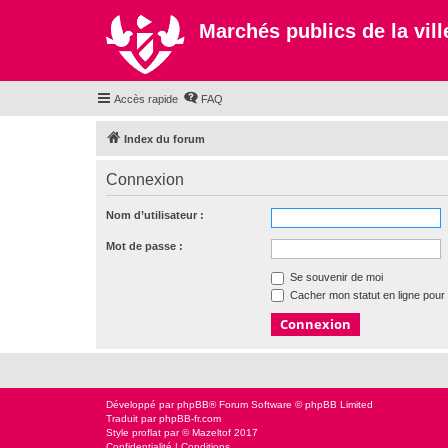
Marchés publics de la ville
Accès rapide
FAQ
Index du forum
Connexion
Nom d’utilisateur :
Mot de passe :
Se souvenir de moi
Cacher mon statut en ligne pour 
Développé par
phpBB
® Forum Software © phpBB Limited
Traduit par
phpBB-fr.com
Style
proflat
par ©
Mazeltof
2017
Confidentialité
|
Conditions