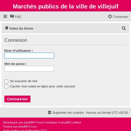
Marchés publics de la ville de villejuif
FAQ
Connexion
R
Index du forum
e
Connexion
c
h
Nom d’utilisateur :
e
r
Mot de passe :
c
h
Se souvenir de moi
e
Cacher mon statut en ligne pour cette session
r
Supprimer les cookies
Heures au format
UTC+02:00
Développé par
phpBB
® Forum Software © phpBB Limited
Traduit par
phpBB-fr.com
Style
proflat
par ©
Mazeltof
2017