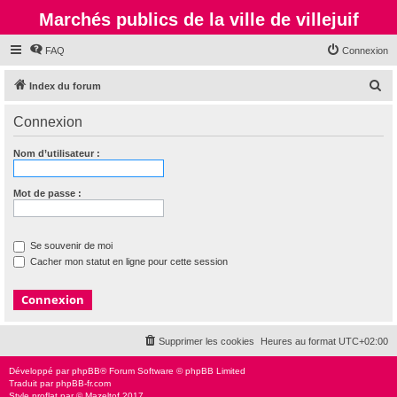
Marchés publics de la ville de villejuif
FAQ
Connexion
R
Index du forum
e
Connexion
c
h
Nom d’utilisateur :
e
r
Mot de passe :
c
h
Se souvenir de moi
e
Cacher mon statut en ligne pour cette session
r
Supprimer les cookies
Heures au format
UTC+02:00
Développé par
phpBB
® Forum Software © phpBB Limited
Traduit par
phpBB-fr.com
Style
proflat
par ©
Mazeltof
2017