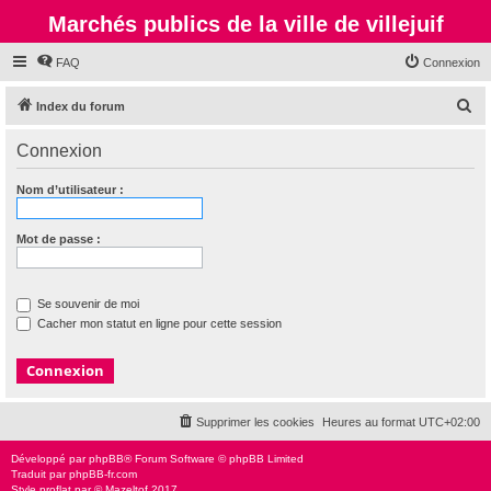
Marchés publics de la ville de villejuif
FAQ
Connexion
R
Index du forum
e
Connexion
c
h
Nom d’utilisateur :
e
r
Mot de passe :
c
h
Se souvenir de moi
e
Cacher mon statut en ligne pour cette session
r
Supprimer les cookies
Heures au format
UTC+02:00
Développé par
phpBB
® Forum Software © phpBB Limited
Traduit par
phpBB-fr.com
Style
proflat
par ©
Mazeltof
2017