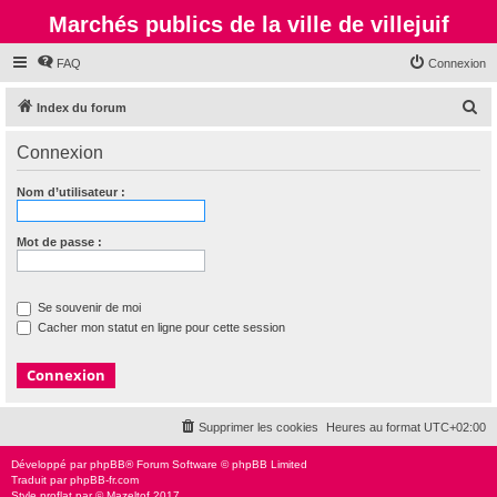
Marchés publics de la ville de villejuif
FAQ
Connexion
R
Index du forum
e
Connexion
c
h
Nom d’utilisateur :
e
r
Mot de passe :
c
h
Se souvenir de moi
e
Cacher mon statut en ligne pour cette session
r
Supprimer les cookies
Heures au format
UTC+02:00
Développé par
phpBB
® Forum Software © phpBB Limited
Traduit par
phpBB-fr.com
Style
proflat
par ©
Mazeltof
2017