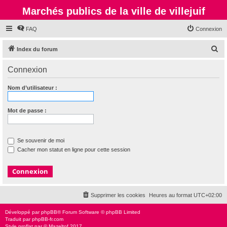
Marchés publics de la ville de villejuif
FAQ
Connexion
R
Index du forum
e
Connexion
c
h
Nom d’utilisateur :
e
r
Mot de passe :
c
h
Se souvenir de moi
e
Cacher mon statut en ligne pour cette session
r
Supprimer les cookies
Heures au format
UTC+02:00
Développé par
phpBB
® Forum Software © phpBB Limited
Traduit par
phpBB-fr.com
Style
proflat
par ©
Mazeltof
2017