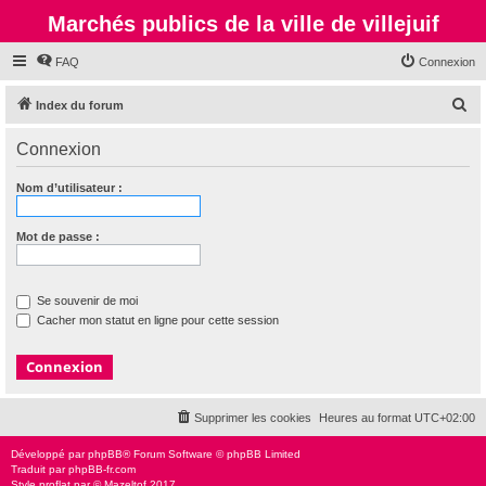
Marchés publics de la ville de villejuif
FAQ
Connexion
R
Index du forum
e
Connexion
c
h
Nom d’utilisateur :
e
r
Mot de passe :
c
h
Se souvenir de moi
e
Cacher mon statut en ligne pour cette session
r
Supprimer les cookies
Heures au format
UTC+02:00
Développé par
phpBB
® Forum Software © phpBB Limited
Traduit par
phpBB-fr.com
Style
proflat
par ©
Mazeltof
2017