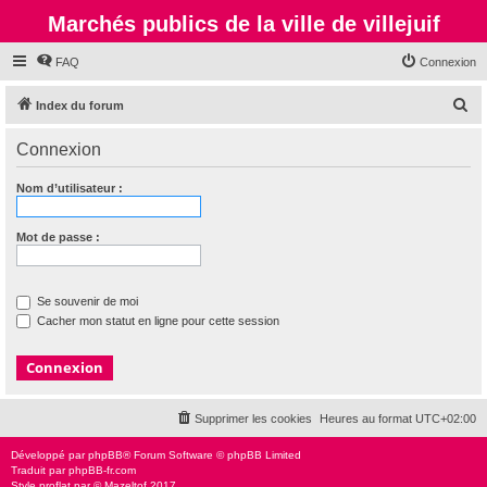
Marchés publics de la ville de villejuif
FAQ
Connexion
R
Index du forum
e
Connexion
c
h
Nom d’utilisateur :
e
r
Mot de passe :
c
h
Se souvenir de moi
e
Cacher mon statut en ligne pour cette session
r
Supprimer les cookies
Heures au format
UTC+02:00
Développé par
phpBB
® Forum Software © phpBB Limited
Traduit par
phpBB-fr.com
Style
proflat
par ©
Mazeltof
2017