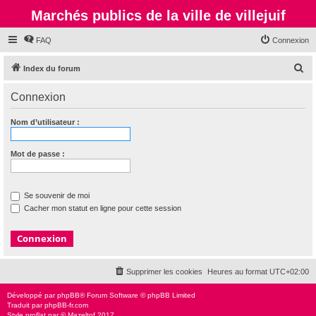
Marchés publics de la ville de villejuif
FAQ
Connexion
R
Index du forum
e
Connexion
c
h
Nom d’utilisateur :
e
r
Mot de passe :
c
h
Se souvenir de moi
e
Cacher mon statut en ligne pour cette session
r
Supprimer les cookies
Heures au format
UTC+02:00
Développé par
phpBB
® Forum Software © phpBB Limited
Traduit par
phpBB-fr.com
Style
proflat
par ©
Mazeltof
2017