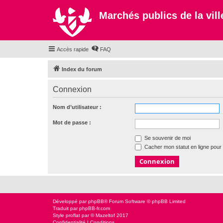
Marchés publics de la ville
Accès rapide
FAQ
Index du forum
Connexion
Nom d’utilisateur :
Mot de passe :
Se souvenir de moi
Cacher mon statut en ligne pour 
Développé par
phpBB
® Forum Software © phpBB Limited
Traduit par
phpBB-fr.com
Style
proflat
par ©
Mazeltof
2017
Confidentialité
|
Conditions