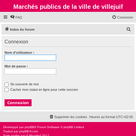
Marchés publics de la ville de villejuif
FAQ
Connexion
R
Index du forum
e
Connexion
c
h
Nom d’utilisateur :
e
r
Mot de passe :
c
h
Se souvenir de moi
e
Cacher mon statut en ligne pour cette session
r
Supprimer les cookies
Heures au format
UTC+02:00
Développé par
phpBB
® Forum Software © phpBB Limited
Traduit par
phpBB-fr.com
Style
proflat
par ©
Mazeltof
2017