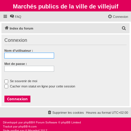
Marchés publics de la ville de villejuif
FAQ
Connexion
R
Index du forum
e
Connexion
c
h
Nom d’utilisateur :
e
r
Mot de passe :
c
h
Se souvenir de moi
e
Cacher mon statut en ligne pour cette session
r
Supprimer les cookies
Heures au format
UTC+02:00
Développé par
phpBB
® Forum Software © phpBB Limited
Traduit par
phpBB-fr.com
Style
proflat
par ©
Mazeltof
2017