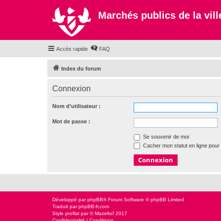
Marchés publics de la ville
Accès rapide
FAQ
Index du forum
Connexion
Nom d’utilisateur :
Mot de passe :
Se souvenir de moi
Cacher mon statut en ligne pour 
Développé par
phpBB
® Forum Software © phpBB Limited
Traduit par
phpBB-fr.com
Style
proflat
par ©
Mazeltof
2017
Confidentialité
|
Conditions