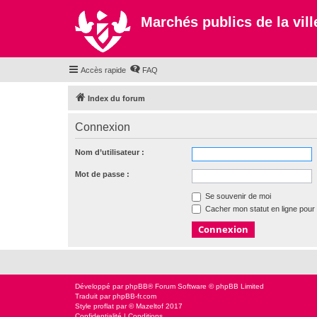
Marchés publics de la ville
Accès rapide
FAQ
Index du forum
Connexion
Nom d’utilisateur :
Mot de passe :
Se souvenir de moi
Cacher mon statut en ligne pour 
Développé par
phpBB
® Forum Software © phpBB Limited
Traduit par
phpBB-fr.com
Style
proflat
par ©
Mazeltof
2017
Confidentialité
|
Conditions