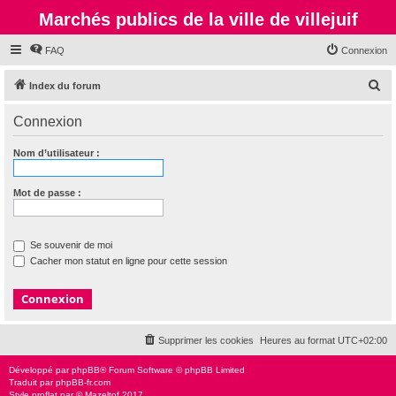
Marchés publics de la ville de villejuif
FAQ
Connexion
R
Index du forum
e
Connexion
c
h
Nom d’utilisateur :
e
r
Mot de passe :
c
h
Se souvenir de moi
e
Cacher mon statut en ligne pour cette session
r
Supprimer les cookies
Heures au format
UTC+02:00
Développé par
phpBB
® Forum Software © phpBB Limited
Traduit par
phpBB-fr.com
Style
proflat
par ©
Mazeltof
2017