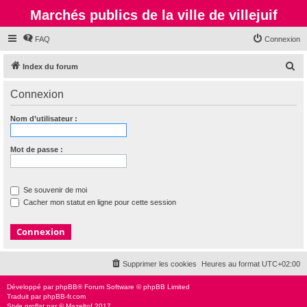
Marchés publics de la ville de villejuif
FAQ
Connexion
R
Index du forum
e
Connexion
c
h
Nom d’utilisateur :
e
r
Mot de passe :
c
h
Se souvenir de moi
e
Cacher mon statut en ligne pour cette session
r
Supprimer les cookies
Heures au format
UTC+02:00
Développé par
phpBB
® Forum Software © phpBB Limited
Traduit par
phpBB-fr.com
Style
proflat
par ©
Mazeltof
2017