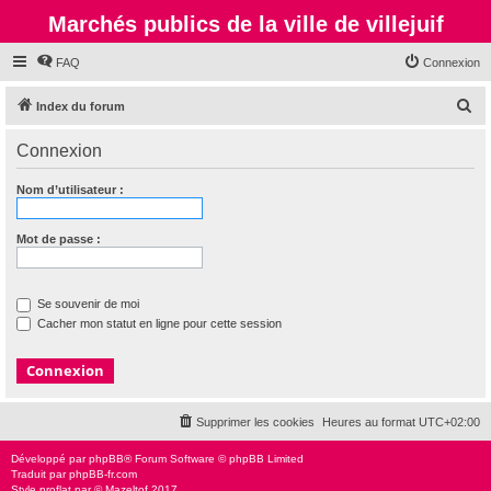
Marchés publics de la ville de villejuif
FAQ
Connexion
R
Index du forum
e
Connexion
c
h
Nom d’utilisateur :
e
r
Mot de passe :
c
h
Se souvenir de moi
e
Cacher mon statut en ligne pour cette session
r
Supprimer les cookies
Heures au format
UTC+02:00
Développé par
phpBB
® Forum Software © phpBB Limited
Traduit par
phpBB-fr.com
Style
proflat
par ©
Mazeltof
2017