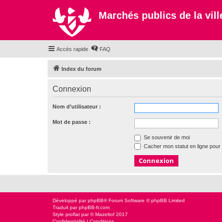
Marchés publics de la ville
Accès rapide
FAQ
Index du forum
Connexion
Nom d’utilisateur :
Mot de passe :
Se souvenir de moi
Cacher mon statut en ligne pour 
Développé par
phpBB
® Forum Software © phpBB Limited
Traduit par
phpBB-fr.com
Style
proflat
par ©
Mazeltof
2017
Confidentialité
|
Conditions