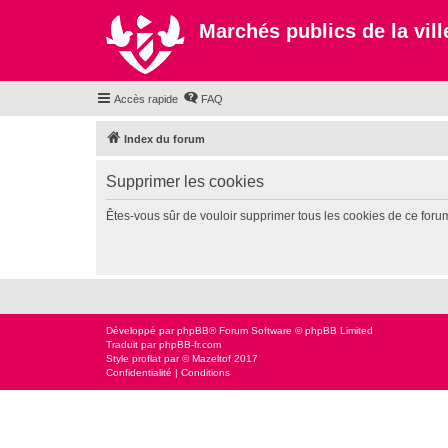
Marchés publics de la ville
Accès rapide
FAQ
Index du forum
Supprimer les cookies
Êtes-vous sûr de vouloir supprimer tous les cookies de ce foru
Développé par
phpBB
® Forum Software © phpBB Limited
Traduit par
phpBB-fr.com
Style
proflat
par ©
Mazeltof
2017
Confidentialité
|
Conditions