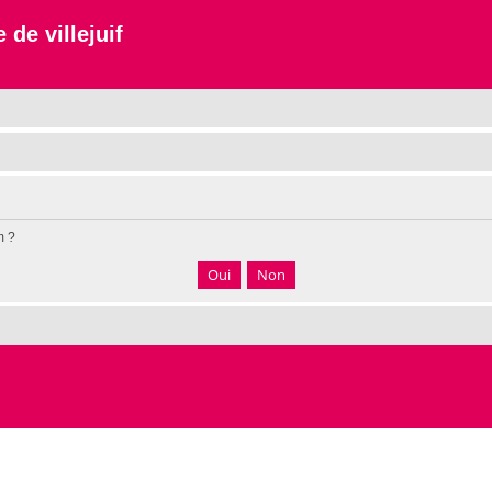
 de villejuif
m ?