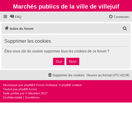
Marchés publics de la ville de villejuif
FAQ
Connexion
R
Index du forum
e
Supprimer les cookies
c
h
Êtes-vous sûr de vouloir supprimer tous les cookies de ce forum ?
e
r
c
Supprimer les cookies
Heures au format
UTC+02:00
h
e
Développé par
phpBB
® Forum Software © phpBB Limited
Traduit par
phpBB-fr.com
r
Style
proflat
par ©
Mazeltof
2017
Confidentialité
|
Conditions