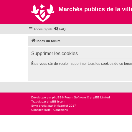
Marchés publics de la ville
Accès rapide
FAQ
Index du forum
Supprimer les cookies
Êtes-vous sûr de vouloir supprimer tous les cookies de ce foru
Développé par
phpBB
® Forum Software © phpBB Limited
Traduit par
phpBB-fr.com
Style
proflat
par ©
Mazeltof
2017
Confidentialité
|
Conditions