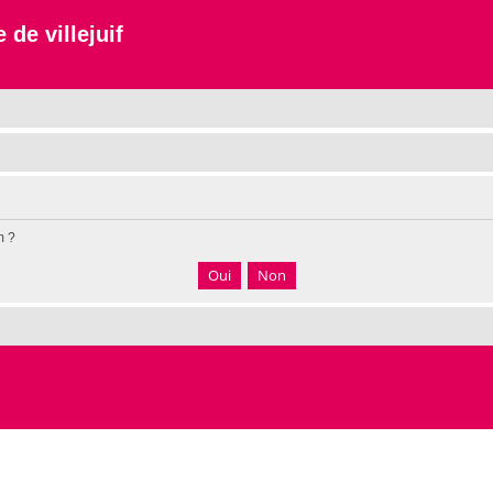
 de villejuif
m ?